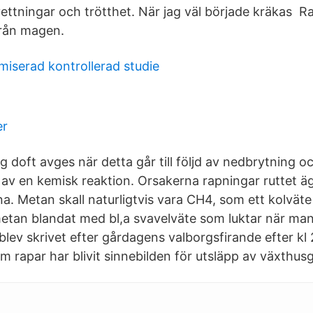
ettningar och trötthet. När jag väl började kräkas R
 från magen.
miserad kontrollerad studie
er
g doft avges när detta går till följd av nedbrytning o
d av en kemisk reaktion. Orsakerna rapningar ruttet ä
ena. Metan skall naturligtvis vara CH4, som ett kolvä
tan blandat med bl,a svavelväte som luktar när man 
lev skrivet efter gårdagens valborgsfirande efter kl 
som rapar har blivit sinnebilden för utsläpp av växthu