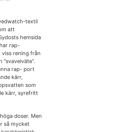
wedwatch-textil
om att
s Sydosts hemsida
har rap-
 viss rening från
h ”svavelväte”.
enna rap- port
ande kärr,
loppsvatten som
 kärr, syrefritt
 i höga doser. Men
er så mycket
 karakteristisk