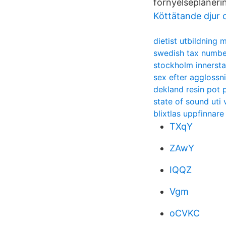
förnyelseplaneri
Köttätande djur 
dietist utbildning
swedish tax numbe
stockholm innersta
sex efter agglossn
dekland resin pot 
state of sound uti
blixtlas uppfinnare
TXqY
ZAwY
IQQZ
Vgm
oCVKC