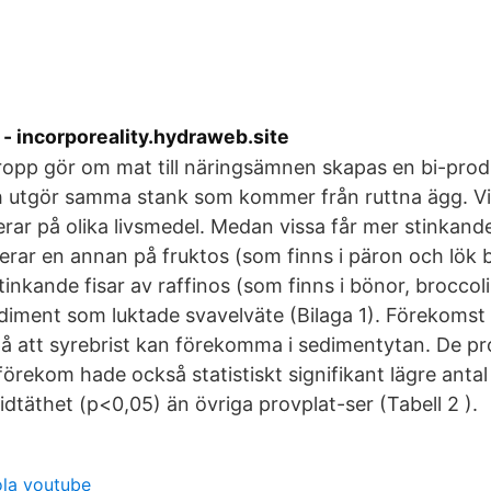
 - incorporeality.hydraweb.site
ropp gör om mat till näringsämnen skapas en bi-prod
h utgör samma stank som kommer från ruttna ägg. Vi
erar på olika livsmedel. Medan vissa får mer stinkand
gerar en annan på fruktos (som finns i päron och lök
tinkande fisar av raffinos (som finns i bönor, broccol
diment som luktade svavelväte (Bilaga 1). Förekomst 
på att syrebrist kan förekomma i sedimentytan. De pro
förekom hade också statistiskt signifikant lägre antal
idtäthet (p<0,05) än övriga provplat-ser (Tabell 2 ).
ola youtube