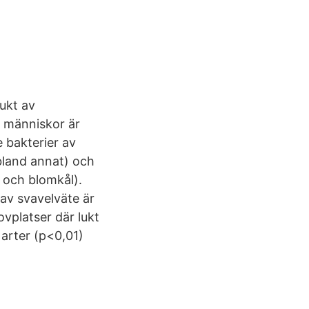
ukt av
 människor är
e bakterier av
 bland annat) och
i och blomkål).
av svavelväte är
vplatser där lukt
 arter (p<0,01)