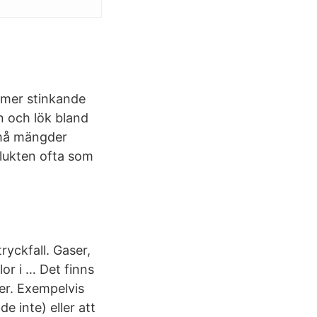
r mer stinkande
n och lök bland
små mängder
 lukten ofta som
ryckfall. Gaser,
lor i … Det finns
r. Exempelvis
e inte) eller att