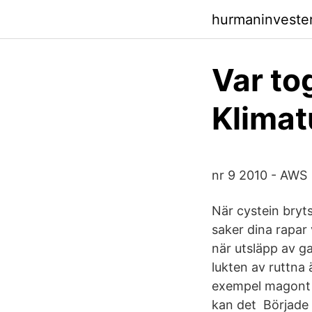
hurmaninvester
Var t
Klimat
nr 9 2010 - AWS
När cystein bryts
saker dina rapar v
när utsläpp av ga
lukten av ruttna
exempel magont e
kan det Började 