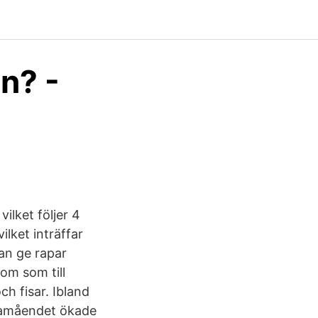
n? -
ilket följer 4
ilket inträffar
kan ge rapar
om som till
h fisar. Ibland
llamåendet ökade