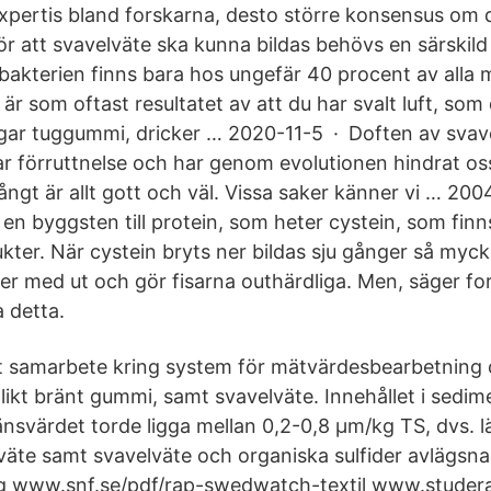
expertis bland forskarna, desto större konsensus om
r att svavelväte ska kunna bildas behövs en särskild 
akterien finns bara hos ungefär 40 procent av alla 
 är som oftast resultatet av att du har svalt luft, so
ar tuggummi, dricker … 2020-11-5 · Doften av svavel
ar förruttnelse och har genom evolutionen hindrat oss
ångt är allt gott och väl. Vissa saker känner vi … 200
 en byggsten till protein, som heter cystein, som finns
kter. När cystein bryts ner bildas sju gånger så myck
jer med ut och gör fisarna outhärdliga. Men, säger fo
 detta.
t samarbete kring system för mätvärdesbearbetning 
 likt bränt gummi, samt svavelväte. Innehållet i sedime
änsvärdet torde ligga mellan 0,2-0,8 µm/kg TS, dvs. l
nväte samt svavelväte och organiska sulfider avlägsna
g www.snf.se/pdf/rap-swedwatch-textil www.studera