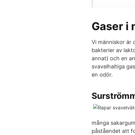
Gaser i
Vi människor är 
bakterier av lakt
annat) och en an
svavelhaltiga ga
en odör.
Surströmm
många sakargume
påståendet att fo