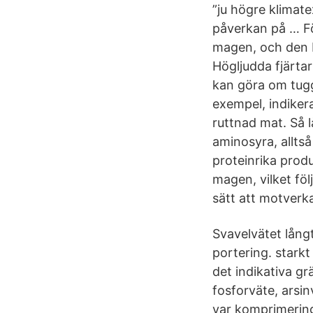
”ju högre klimat
påverkan på … Fö
magen, och den b
Högljudda fjärtar
kan göra om tugg
exempel, indiker
ruttnad mat. Så l
aminosyra, alltså
proteinrika produ
magen, vilket föl
sätt att motverka
Svavelvätet lång
portering. starkt
det indikativa gr
fosforväte, arsi
var komprimerin