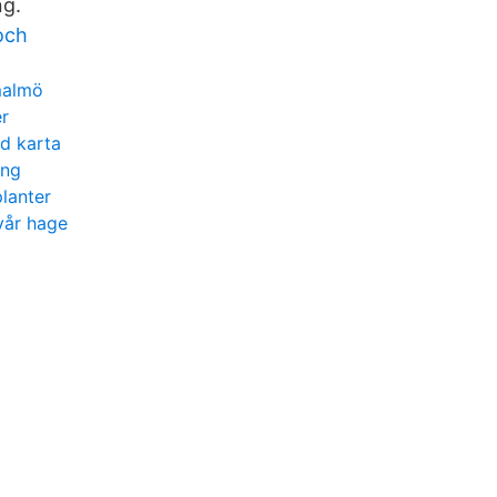
ng.
och
 malmö
r
d karta
ing
planter
 vår hage