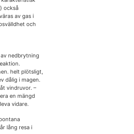
n) också
väras av gas i
psvälldhet och
d av nedbrytning
reaktion.
n. helt plötsligt,
ev dålig i magen.
åt vindruvor. –
erera en mängd
leva vidare.
spontana
r lång resa i