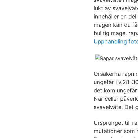
lukt av svavelvät
innehåller en del
magen kan du få
bullrig mage, rap
Upphandling foto
Orsakerna rapning
ungefär i v.28-30
det kom ungefär 
När celler påver
svavelväte. Det g
Ursprunget till 
mutationer som må