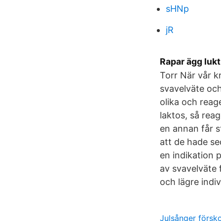
sHNp
jR
Rapar ägg lukt
Torr När vår k
svavelväte oc
olika och reag
laktos, så rea
en annan får s
att de hade se
en indikation 
av svavelväte 
och lägre indiv
Julsånger försk