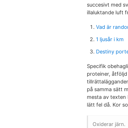
succesivt med sv
illaluktande luft
Vad är rando
1 ljusår i km
Destiny port
Specifik obehagli
proteiner, åtfölj
tillrättaläggand
på samma sätt me
mesta av texten b
lätt fel då. Kor 
Oxiderar järn.