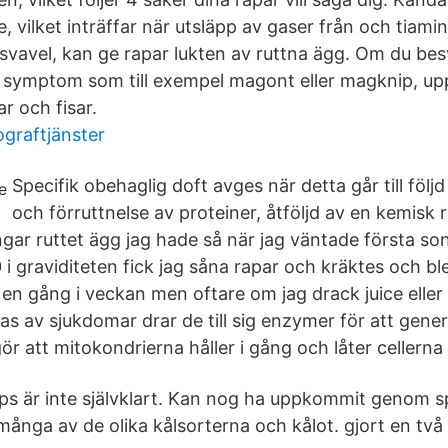
e, vilket inträffar när utsläpp av gaser från och tiami
 svavel, kan ge rapar lukten av ruttna ägg. Om du bes
 symptom som till exempel magont eller magknip, up
ar och fisar.
graftjänster
Specifik obehaglig doft avges när detta går till följ
och förruttnelse av proteiner, åtföljd av en kemisk 
ar ruttet ägg jag hade så när jag väntade första sone
 i graviditeten fick jag såna rapar och kräktes och bl
en gång i veckan men oftare om jag drack juice eller 
kas av sjukdomar drar de till sig enzymer för att gen
ör att mitokondrierna håller i gång och låter cellerna 
raps är inte självklart. Kan nog ha uppkommit genom 
nga av de olika kålsorterna och kålot. gjort en två å