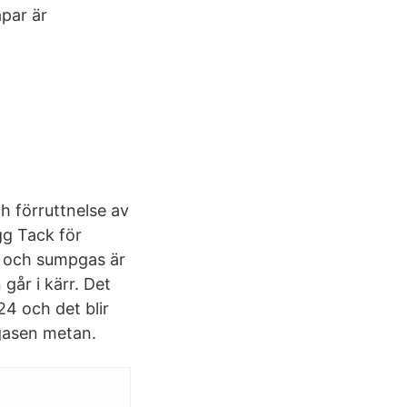
apar är
ch förruttnelse av
gg Tack för
te och sumpgas är
går i kärr. Det
24 och det blir
sgasen metan.