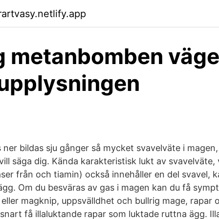
artvasy.netlify.app
og metanbomben väge
upplysningen
 ner bildas sju gånger så mycket svavelväte i magen, v
ill säga dig. Kända karakteristisk lukt av svavelväte, v
ser från och tiamin) också innehåller en del svavel, 
 ägg. Om du besväras av gas i magen kan du få sympt
ller magknip, uppsvälldhet och bullrig mage, rapar oc
snart få illaluktande rapar som luktade ruttna ägg. I