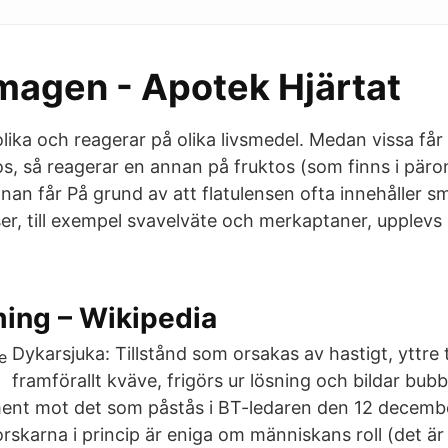
 magen - Apotek Hjärtat
olika och reagerar på olika livsmedel. Medan vissa få
os, så reagerar en annan på fruktos (som finns i päro
nan får På grund av att flatulensen ofta innehåller 
ser, till exempel svavelväte och merkaptaner, upplevs
ing – Wikipedia
Dykarsjuka: Tillstånd som orsakas av hastigt, yttre t
framförallt kväve, frigörs ur lösning och bildar bubb
nt mot det som påstås i BT-ledaren den 12 decembe
rskarna i princip är eniga om människans roll (det är d