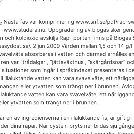
Nästa fas var komprimering www.snf.se/pdf/rap-s
www.studera.nu. Uppgradering av biogas sker gen
en och koldioxid avskiljs Rap- porten finns på Bioga
ssydost.se/. 2 jun 2009 Värden mellan 1,5 och 14 g/l 
vavelväte absorberas i vatten och därmed erhålles en
 ren var ”trådalger”, ”jätteväxthus”, ”skärgårdsöar” oc
 situationer som ingår i språkindexet presenteras i d
l illaluktande vatten kan vara svavelväte, ett närligg
, mangan eller ytvatten som trängt ner i brunnen. Av
illaluktande vatten kan vara svavelväte, ett närliggande
ller ytvatten som trängt ner i brunnen.
r en av ingredienserna i en illaluktande fis, är giftig
yder dina rapar. När cystein bryts ner bildas sju gång
n, vilket följer 4 saker dina rapar vill säga dig. Kända