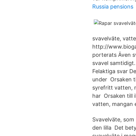
Russia pensions
svavelväte, vatt
http://www.bioga
porterats Även s
svavel samtidigt.
Felaktiga svar De
under Orsaken til
syrefritt vatten
har Orsaken till 
vatten, mangan e
Svavelväte, som ä
den lilla Det bet
svavelväte i mage